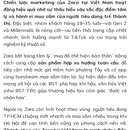
Chiến lược marketing của Zara tại Việt Nam hoạt
động hiệu quả nhờ sự thấu hiểu sâu sắc đặc điểm tâm
lý và hành vi mua sắm của người tiêu dùng trẻ thành
thị.
Đặc biệt, nhóm khách hàng 18–35 tuổi—với Gen Z
và Millennials là nòng cốt—ưu tiên thời trang cập nhật
nhanh, ảnh hưởng mạnh từ TikTok và coi trọng trải
nghiệm kỹ thuật số.
Zara bắt trúng tâm lý “mua để thể hiện bản thân” bằng
cách cung cấp
sản phẩm hợp xu hướng toàn cầu
, dễ
tiếp cận nhờ mức giá mềm hơn phương Tây và có app
cùng livestream mua sắm tiện lợi. Sự hiện diện đều trên
mạng xã hội và các BST phù hợp khí hậu, văn hóa Việt
(như BST Tết) giúp thương hiệu tạo cảm giác “được cá
nhân hóa”.
Ngoài ra, Zara còn linh hoạt theo vùng: người tiêu dùng
TP.HCM chuộng mốt nhanh và mua sắm nhiều, trong khi
Hà Nội đề cao tính bền vững và phong cách nền nã.
Thành công của Zara tại Việt Nam là minh chứng điển