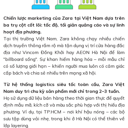
Chiến lược marketing của Zara tại Việt Nam dựa trên
ba trụ cột cốt lõi: tốc độ, tối giản quảng cáo và sự linh
hoạt địa phương.
Tại thị trường Việt Nam, Zara không chạy nhiều chiến
dịch truyền thông rầm rộ mà tận dụng vị trí cửa hàng đắc
địa như Vincom Đồng Khởi hay AEON Hà Nội để làm
"billboard sống". Sự khan hiếm hàng hóa – mỗi mẫu chỉ
có số lượng giới hạn – khiến người mua luôn có cảm giác
cấp bách và chia sẻ nhiều trên mạng xã hội.
Từ hệ thống logistics siêu tốc toàn cầu, Zara Việt
Nam duy trì chu kỳ sản phẩm mới chỉ trong 2–3 tuần.
Họ sử dụng dữ liệu bán hàng theo thời gian thực để quyết
định mẫu mã, kích cỡ và màu sắc phù hợp với thị hiếu địa
phương. Ví dụ, tại TP.HCM – nơi khí hậu nóng – các bộ
sưu tập dùng vải nhẹ, trong khi ở Hà Nội có thể thiên về
lớp layering.