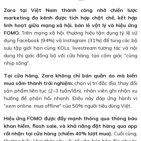
Zara tại Việt Nam thành công nhờ chiến lược
marketing đa kênh được tích hợp chặt chẽ, kết hợp
linh hoạt giữa mạng xã hội, bán lẻ vật lý và hiệu ứng
FOMO.
Trên mạng xã hội, thương hiệu tận dụng tỷ lệ sử
dụng Facebook (94%) và Instagram (31%) để tung các bộ
sưu tập giới hạn cùng KOLs, livestream tương tác và nội
dung thị giác đồng bộ với cửa hàng, tạo cảm giác "cùng
nhịp sống".
Tại cửa hàng, Zara không chỉ bán quần áo mà biến
mua sắm thành trải nghiệm:
chọn vị trí đắc địa, thay đổi
sản phẩm liên tục (2–3 tuần/lần), nhân viên ghi nhận xu
hướng để phản hồi nhanh. Điều này đáp ứng hành vi
"xem online, mua offline" của 50% người tiêu dùng Việt.
Hiệu ứng FOMO được đẩy mạnh thông qua thông báo
khan hiếm, flash sale, và khả năng đặt hàng qua app
rồi nhận tại cửa hàng (chiếm 40% lượt mua).
Cuối cùng,
thương hiệu khai thác sâu yếu tố văn hóa bản địa như áo