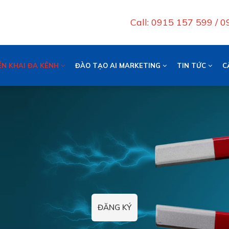
Call: 0915 157 599 / 
ỂN KHAI ĐA KÊNH
ĐÀO TẠO AI MARKETING
TIN TỨC
C
ĐĂNG KÝ