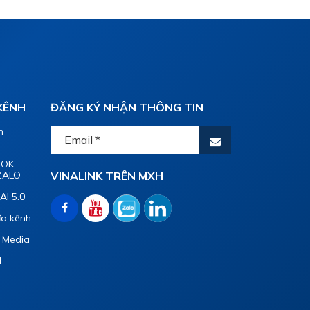
 KÊNH
ĐĂNG KÝ NHẬN THÔNG TIN
n
OOK-
ZALO
VINALINK TRÊN MXH
AI 5.0
đa kênh
l Media
L