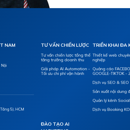
ỆT NAM
TƯ VẤN CHIẾN LƯỢC
TRIỂN KHAI ĐA
Tư vấn chiến lược tổng thể
Thiết kế web chuyê
tăng trưởng doanh thu
nghiệp
 Nội
Giải pháp AI Automation -
Quảng cáo FACEB
Tối ưu chi phí vận hành
GOOGLE-TIKTOK - 
Dịch vụ SEO & SEO 
Sản xuất nội dung 
Quản lý kênh Socia
 (Tầng 5), HCM
Dịch vụ Booking KO
ĐÀO TẠO AI