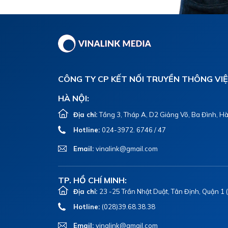
CÔNG TY CP KẾT NỐI TRUYỀN THÔNG VI
HÀ NỘI:
Địa chỉ:
Tầng 3, Tháp A, D2 Giảng Võ, Ba Đình, Hà
Hotline:
024-3972. 6746 / 47
Email:
vinalink@gmail.com
TP. HỒ CHÍ MINH:
Địa chỉ:
23 -25 Trần Nhật Duật, Tân Định, Quận 1
Hotline:
(028)39.68.38.38
Email:
vinalink@gmail.com