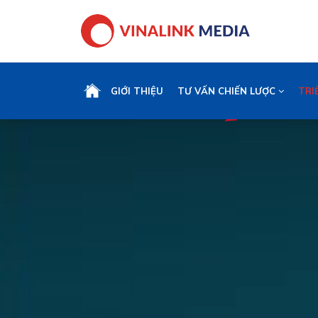
GIỚI THIỆU
TƯ VẤN CHIẾN LƯỢC
TRI