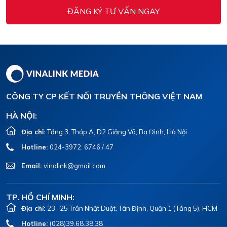
ĐĂNG KÝ TƯ VẤN NGAY
CÔNG TY CP KẾT NỐI TRUYỀN THÔNG VIỆT NAM
HÀ NỘI:
Địa chỉ:
Tầng 3, Tháp A, D2 Giảng Võ, Ba Đình, Hà Nội
Hotline:
024-3972. 6746 / 47
Email:
vinalink@gmail.com
TP. HỒ CHÍ MINH:
Địa chỉ:
23 -25 Trần Nhật Duật, Tân Định, Quận 1 (Tầng 5), HCM
Hotline:
(028)39.68.38.38