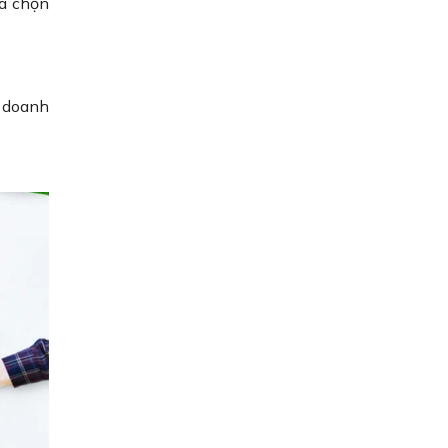
ựa chọn
o doanh