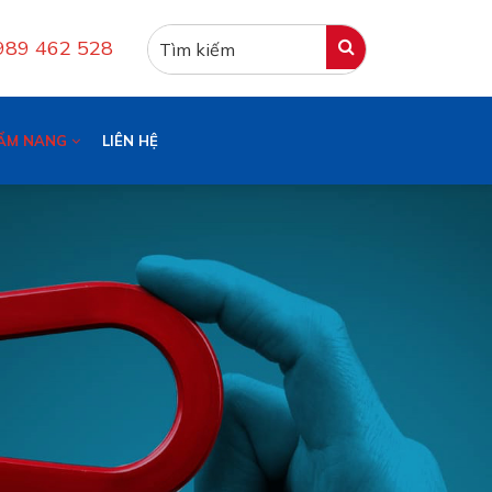
0989 462 528
ẨM NANG
LIÊN HỆ