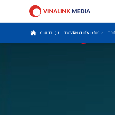
GIỚI THIỆU
TƯ VẤN CHIẾN LƯỢC
TRI