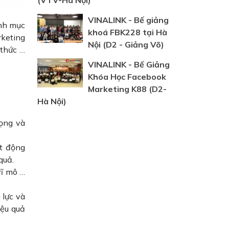
(VTV-Hà Nội)
VINALINK - Bế giảng
ịnh mục
khoá FBK228 tại Hà
rketing
Nội (D2 - Giảng Võ)
 thức …
VINALINK - Bế Giảng
Khóa Học Facebook
Marketing K88 (D2-
Hà Nội)
rọng và
ạt động
 quả.
vĩ mô …
 lực và
iệu quả