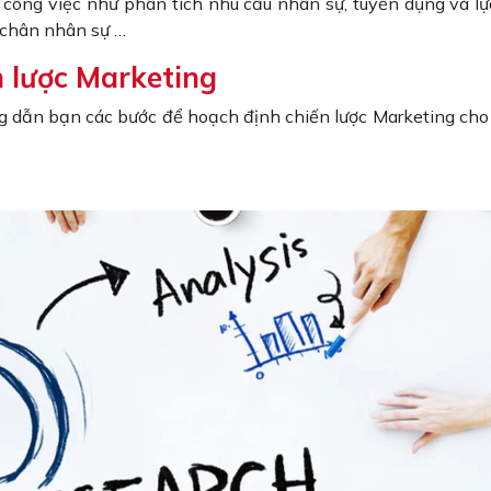
công việc như phân tích nhu cầu nhân sự, tuyển dụng và l
ữ chân nhân sự …
n lược Marketing
ớng dẫn bạn các bước để hoạch định chiến lược Marketing ch