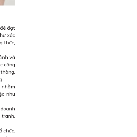
 để đạt
như xác
g thức,
 ảnh và
ác công
 thông,
ng …
ng nhằm
ệc như
 doanh
 tranh,
ổ chức.