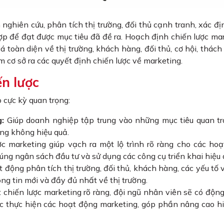
 nghiên cứu, phân tích thị trường, đối thủ cạnh tranh, xác đ
ợp để đạt được mục tiêu đã đề ra. Hoạch định chiến lược ma
á toàn diện về thị trường, khách hàng, đối thủ, cơ hội, thách
m cơ sở ra các quyết định chiến lược về marketing.
ến lược
 cực kỳ quan trọng:
g:
Giúp doanh nghiệp tập trung vào những mục tiêu quan t
ộng không hiệu quả.
c marketing giúp vạch ra một lộ trình rõ ràng cho các ho
úng ngân sách đầu tư và sử dụng các công cụ triển khai hiệu
 động phân tích thị trường, đối thủ, khách hàng, các yếu tố 
g tin mới và đầy đủ nhất về thị trường.
 chiến lược marketing rõ ràng, đội ngũ nhân viên sẽ có động
ệc thực hiện các hoạt động marketing, góp phần nâng cao h