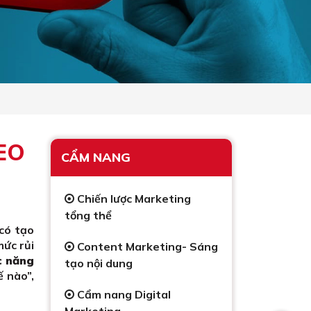
CEO
CẨM NANG
Chiến lược Marketing
tổng thể
 có tạo
mức rủi
Content Marketing- Sáng
c năng
tạo nội dung
ế nào”,
Cẩm nang Digital