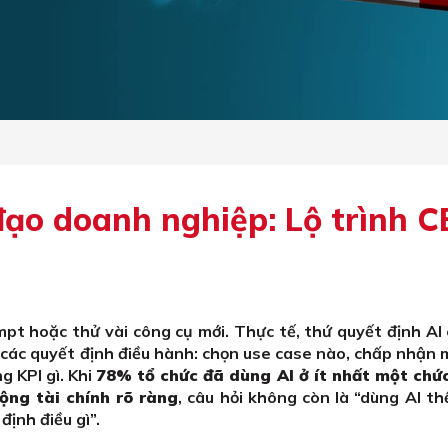
đạo doanh nghiệp: Lộ trình 
mpt hoặc thử vài công cụ mới. Thực tế, thứ quyết định AI
 các quyết định điều hành: chọn use case nào, chấp nhận 
g KPI gì. Khi
78% tổ chức đã dùng AI ở ít nhất một chứ
ộng tài chính rõ ràng
, câu hỏi không còn là “dùng AI th
ịnh điều gì”.