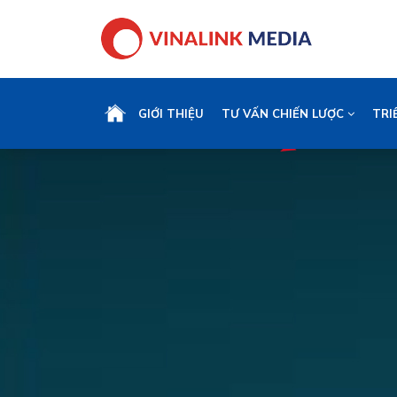
GIỚI THIỆU
TƯ VẤN CHIẾN LƯỢC
TRI