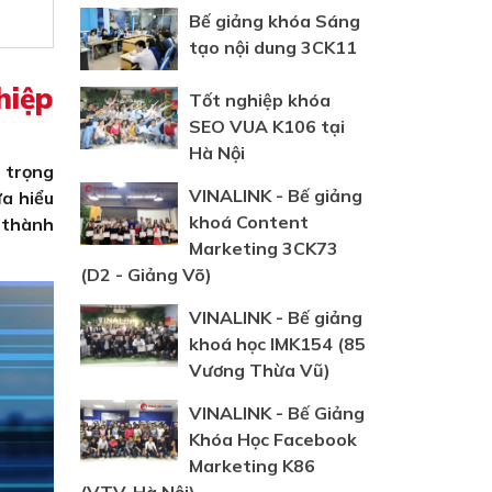
Bế giảng khóa Sáng
tạo nội dung 3CK11
hiệp
Tốt nghiệp khóa
SEO VUA K106 tại
Hà Nội
n trọng
VINALINK - Bế giảng
ưa hiểu
khoá Content
g thành
Marketing 3CK73
(D2 - Giảng Võ)
VINALINK - Bế giảng
khoá học IMK154 (85
Vương Thừa Vũ)
VINALINK - Bế Giảng
Khóa Học Facebook
Marketing K86