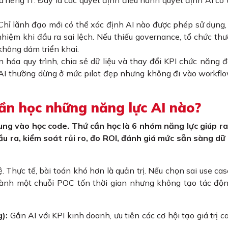
hỉ lãnh đạo mới có thể xác định AI nào được phép sử dụng, 
hiệm khi đầu ra sai lệch. Nếu thiếu governance, tổ chức thư
 không dám triển khai.
hóa quy trình, chia sẻ dữ liệu và thay đổi KPI chức năng 
 AI thường dừng ở mức pilot đẹp nhưng không đi vào workfl
ần học những năng lực AI nào?
ung vào học code. Thứ cần học là 6 nhóm năng lực giúp r
u ra, kiểm soát rủi ro, đo ROI, đánh giá mức sẵn sàng dữ 
. Thực tế, bài toán khó hơn là quản trị. Nếu chọn sai use ca
 thành một chuỗi POC tốn thời gian nhưng không tạo tác độ
):
Gắn AI với KPI kinh doanh, ưu tiên các cơ hội tạo giá trị c