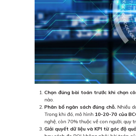
Chọn đúng bài toán trước khi chọn cô
nào.
Phân bổ ngân sách đúng chỗ.
Nhiều do
Trong khi đó, mô hình
10-20-70 của BC
nghệ, còn 70% thuộc về con người, quy tr
Giải quyết dữ liệu và KPI từ góc độ quả
hay cách đo ROI không phải bài toán của