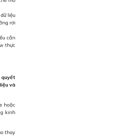
dữ liệu
ờng rơi
đều cần
ow thực
a quyết
liệu và
se hoặc
ng kinh
ao thay