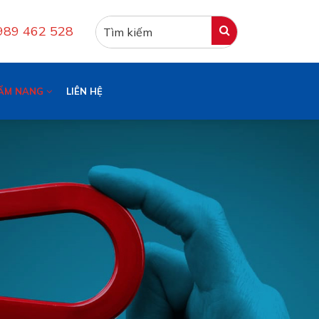
0989 462 528
ẨM NANG
LIÊN HỆ