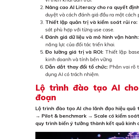
Nâng cao AI Literacy cho ra quyết định
duyệt và cách đánh giá đầu ra một cách 
Thiết lập quản trị và kiểm soát rủi ro:
sát phù hợp với từng use case.
Đánh giá dữ liệu và mô hình vận hành:
năng lực của đối tác triển khai.
Đo lường giá trị và ROI:
Thiết lập base
kinh doanh và tính bền vững.
Dẫn dắt thay đổi tổ chức:
Phân vai rõ t
dụng AI có trách nhiệm.
Lộ trình đào tạo AI ch
đoạn
Lộ trình đào tạo AI cho lãnh đạo hiệu quả
→ Pilot & benchmark → Scale có kiểm soát
quy trình biến ý tưởng thành kết quả kinh