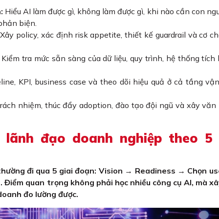
:
Hiểu AI làm được gì, không làm được gì, khi nào cần con ng
phản biện.
Xây policy, xác định risk appetite, thiết kế guardrail và cơ c
Kiểm tra mức sẵn sàng của dữ liệu, quy trình, hệ thống tích
line, KPI, business case và theo dõi hiệu quả ở cả tầng vậ
rách nhiệm, thúc đẩy adoption, đào tạo đội ngũ và xây văn
o lãnh đạo doanh nghiệp theo 5 
 thường đi qua 5 giai đoạn: Vision → Readiness → Chọn u
. Điểm quan trọng không phải học nhiều công cụ AI, mà x
 doanh đo lường được.