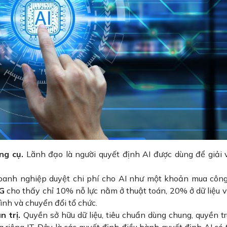
ng cụ.
Lãnh đạo là người quyết định AI được dùng để giải
anh nghiệp duyệt chi phí cho AI như một khoản mua công
G
cho thấy chỉ 10% nỗ lực nằm ở thuật toán, 20% ở dữ liệu 
ình và chuyển đổi tổ chức.
n trị.
Quyền sở hữu dữ liệu, tiêu chuẩn dùng chung, quyền t
 riêng IT. Đây là các quyết định điều hành quyết định AI có