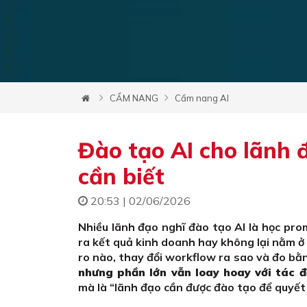
CẨM NANG
Cẩm nang AI
Đào tạo AI cho lãnh 
cần biết
20:53 | 02/06/2026
Nhiều lãnh đạo nghĩ đào tạo AI là học pro
ra kết quả kinh doanh hay không lại nằm ở
ro nào, thay đổi workflow ra sao và đo bằn
nhưng phần lớn vẫn loay hoay với tác đ
mà là “lãnh đạo cần được đào tạo để quyết đ