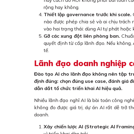
rộng hay không.
Thiết lập governance trước khi scale.
C
nào được phép chia sẻ và ai chịu trách n
vào hai trạng thái: dùng AI tự phát hoặc
Gỡ các xung đột liên phòng ban.
Chuẩn 
quyết định từ cấp lãnh đạo. Nếu không,
tế.
Lãnh đạo doanh nghiệp c
Đào tạo AI cho lãnh đạo không nên tập tr
định đúng: chọn đúng use case, đánh giá đầ
dẫn dắt tổ chức triển khai AI hiệu quả.
Nhiều lãnh đạo nghĩ AI là bài toán công nghệ
không đo được giá trị, dự án AI rất dễ trở
doanh.
Xây chiến lược AI (Strategic AI Framing
vì triển khai dàn trải.