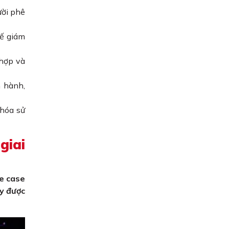
ười phê
hế giám
 hợp và
n hành,
 hóa sử
giai
se case
ây được