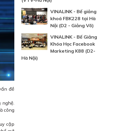
(VTV-Hà Nội)
VINALINK - Bế giảng
khoá FBK228 tại Hà
Nội (D2 - Giảng Võ)
VINALINK - Bế Giảng
Khóa Học Facebook
Marketing K88 (D2-
Hà Nội)
 vấn đề
 nghệ.
và công
ruy cập
 thể mở