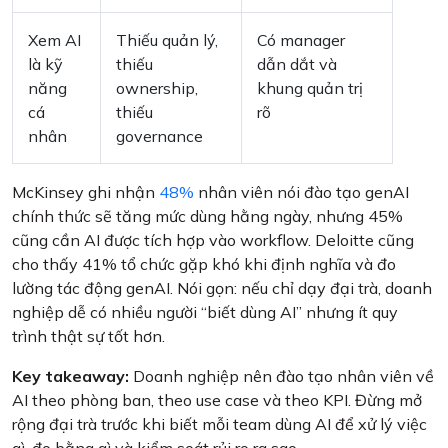
Xem AI
Thiếu quản lý,
Có manager
là kỹ
thiếu
dẫn dắt và
năng
ownership,
khung quản trị
cá
thiếu
rõ
nhân
governance
McKinsey ghi nhận
48%
nhân viên nói đào tạo genAI
chính thức sẽ tăng mức dùng hằng ngày, nhưng 45%
cũng cần AI được tích hợp vào workflow. Deloitte cũng
cho thấy 41% tổ chức gặp khó khi định nghĩa và đo
lường tác động genAI. Nói gọn: nếu chỉ dạy đại trà, doanh
nghiệp dễ có nhiều người “biết dùng AI” nhưng ít quy
trình thật sự tốt hơn.
Key takeaway:
Doanh nghiệp nên đào tạo nhân viên về
AI theo phòng ban, theo use case và theo KPI. Đừng mở
rộng đại trà trước khi biết mỗi team dùng AI để xử lý việc