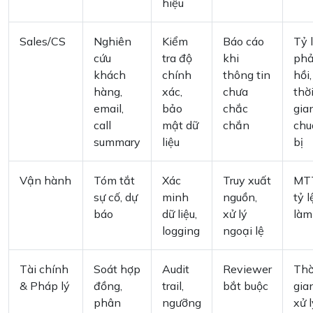
hiệu
Sales/CS
Nghiên
Kiểm
Báo cáo
Tỷ 
cứu
tra độ
khi
ph
khách
chính
thông tin
hồi,
hàng,
xác,
chưa
thờ
email,
bảo
chắc
gia
call
mật dữ
chắn
chu
summary
liệu
bị
Vận hành
Tóm tắt
Xác
Truy xuất
MT
sự cố, dự
minh
nguồn,
tỷ l
báo
dữ liệu,
xử lý
làm 
logging
ngoại lệ
Tài chính
Soát hợp
Audit
Reviewer
Thờ
& Pháp lý
đồng,
trail,
bắt buộc
gia
phân
ngưỡng
xử l