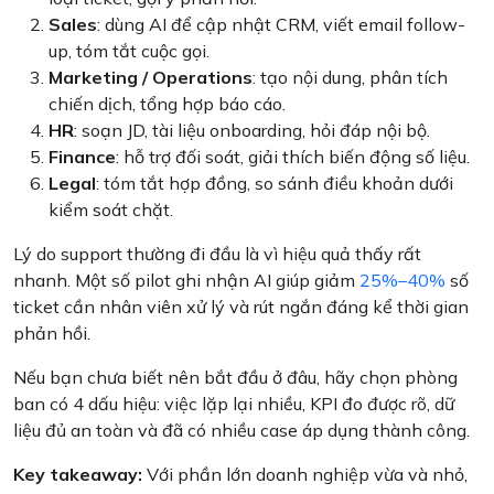
Sales
: dùng AI để cập nhật CRM, viết email follow-
up, tóm tắt cuộc gọi.
Marketing / Operations
: tạo nội dung, phân tích
chiến dịch, tổng hợp báo cáo.
HR
: soạn JD, tài liệu onboarding, hỏi đáp nội bộ.
Finance
: hỗ trợ đối soát, giải thích biến động số liệu.
Legal
: tóm tắt hợp đồng, so sánh điều khoản dưới
kiểm soát chặt.
Lý do support thường đi đầu là vì hiệu quả thấy rất
nhanh. Một số pilot ghi nhận AI giúp giảm
25%–40%
số
ticket cần nhân viên xử lý và rút ngắn đáng kể thời gian
phản hồi.
Nếu bạn chưa biết nên bắt đầu ở đâu, hãy chọn phòng
ban có 4 dấu hiệu: việc lặp lại nhiều, KPI đo được rõ, dữ
liệu đủ an toàn và đã có nhiều case áp dụng thành công.
Key takeaway:
Với phần lớn doanh nghiệp vừa và nhỏ,