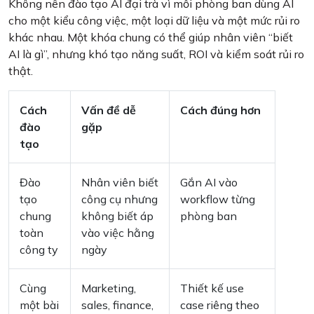
Không nên đào tạo AI đại trà vì mỗi phòng ban dùng AI
cho một kiểu công việc, một loại dữ liệu và một mức rủi ro
khác nhau. Một khóa chung có thể giúp nhân viên “biết
AI là gì”, nhưng khó tạo năng suất, ROI và kiểm soát rủi ro
thật.
Cách
Vấn đề dễ
Cách đúng hơn
đào
gặp
tạo
Đào
Nhân viên biết
Gắn AI vào
tạo
công cụ nhưng
workflow từng
chung
không biết áp
phòng ban
toàn
vào việc hằng
công ty
ngày
Cùng
Marketing,
Thiết kế use
một bài
sales, finance,
case riêng theo