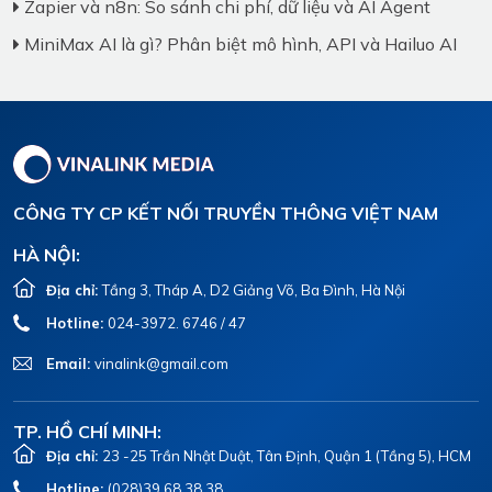
Zapier và n8n: So sánh chi phí, dữ liệu và AI Agent
MiniMax AI là gì? Phân biệt mô hình, API và Hailuo AI
CÔNG TY CP KẾT NỐI TRUYỀN THÔNG VIỆT NAM
HÀ NỘI:
Địa chỉ:
Tầng 3, Tháp A, D2 Giảng Võ, Ba Đình, Hà Nội
Hotline:
024-3972. 6746 / 47
Email:
vinalink@gmail.com
TP. HỒ CHÍ MINH:
Địa chỉ:
23 -25 Trần Nhật Duật, Tân Định, Quận 1 (Tầng 5), HCM
Hotline:
(028)39.68.38.38