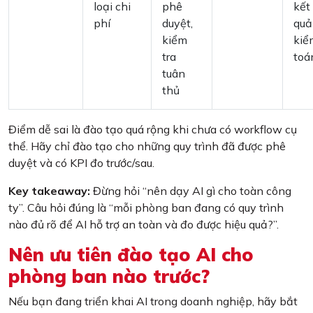
loại chi
phê
kết
phí
duyệt,
quả
kiểm
kiể
tra
toá
tuân
thủ
Điểm dễ sai là đào tạo quá rộng khi chưa có workflow cụ
thể. Hãy chỉ đào tạo cho những quy trình đã được phê
duyệt và có KPI đo trước/sau.
Key takeaway:
Đừng hỏi “nên dạy AI gì cho toàn công
ty”. Câu hỏi đúng là “mỗi phòng ban đang có quy trình
nào đủ rõ để AI hỗ trợ an toàn và đo được hiệu quả?”.
Nên ưu tiên đào tạo AI cho
phòng ban nào trước?
Nếu bạn đang triển khai AI trong doanh nghiệp, hãy bắt