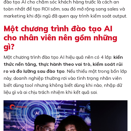
đào tạo AI cho chăm sóc khách hàng trước là cách an
toàn nhất để tạo ROI sớm, sau đó mở rộng sang sales và
marketing khi đội ngũ đã quen quy trình kiểm soát output.
Một chương trình đào tạo AI
cho nhân viên nên gồm những
gì?
Một chương trình đào tạo AI hiệu quả nên có 4 lớp:
kiến
thức nền tảng, thực hành theo vai trò, kiểm soát rủi
ro và đo lường sau đào tạo
. Nếu thiếu một trong bốn lớp
này, doanh nghiệp thường rơi vào tình trạng nhân viên
biết dùng tool nhưng không biết dùng khi nào, nhập dữ
liệu gì và ai chịu trách nhiệm khi kết quả sai.