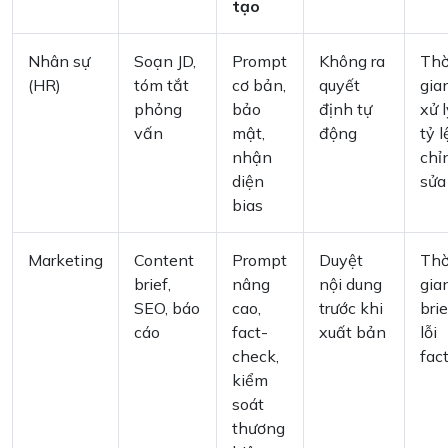
tạo
Nhân sự
Soạn JD,
Prompt
Không ra
Thờ
(HR)
tóm tắt
cơ bản,
quyết
gia
phỏng
bảo
định tự
xử l
vấn
mật,
động
tỷ l
nhận
chỉ
diện
sửa
bias
Marketing
Content
Prompt
Duyệt
Thờ
brief,
nâng
nội dung
gia
SEO, báo
cao,
trước khi
brie
cáo
fact-
xuất bản
lỗi
check,
fac
kiểm
soát
thương