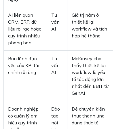
AI liên quan
Tư
Giá trị nằm ở
CRM, ERP, dữ
vấn
thiết kế lại
liệu rời rạc hoặc
AI
workflow và tích
quy trình nhiều
hợp hệ thống
phòng ban
Ban lãnh đạo
Tư
McKinsey cho
yêu cầu KPI tài
vấn
thấy thiết kế lại
chính rõ ràng
AI
workflow là yếu
tố tác động lớn
nhất đến EBIT từ
GenAI
Doanh nghiệp
Đào
Dễ chuyển kiến
có quản lý am
tạo
thức thành ứng
hiểu quy trình
nội
dụng thực tế