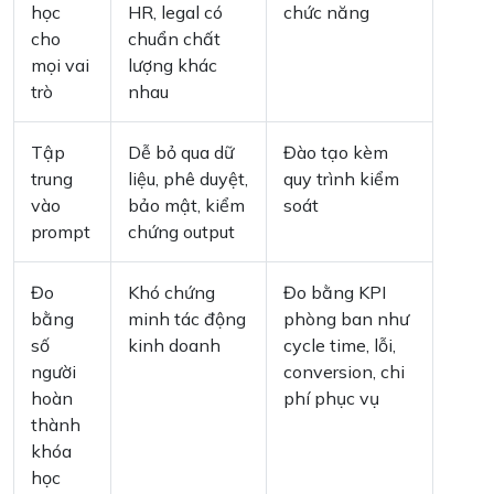
học
HR, legal có
chức năng
cho
chuẩn chất
mọi vai
lượng khác
trò
nhau
Tập
Dễ bỏ qua dữ
Đào tạo kèm
trung
liệu, phê duyệt,
quy trình kiểm
vào
bảo mật, kiểm
soát
prompt
chứng output
Đo
Khó chứng
Đo bằng KPI
bằng
minh tác động
phòng ban như
số
kinh doanh
cycle time, lỗi,
người
conversion, chi
hoàn
phí phục vụ
thành
khóa
học