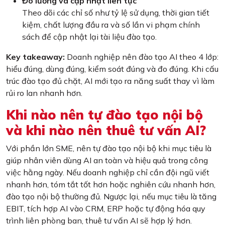
Đo lường và cập nhật liên tục
Theo dõi các chỉ số như tỷ lệ sử dụng, thời gian tiết
kiệm, chất lượng đầu ra và số lần vi phạm chính
sách để cập nhật lại tài liệu đào tạo.
Key takeaway:
Doanh nghiệp nên đào tạo AI theo 4 lớp:
hiểu đúng, dùng đúng, kiểm soát đúng và đo đúng. Khi cấu
trúc đào tạo đủ chặt, AI mới tạo ra năng suất thay vì làm
rủi ro lan nhanh hơn.
Khi nào nên tự đào tạo nội bộ
và khi nào nên thuê tư vấn AI?
Với phần lớn SME, nên tự đào tạo nội bộ khi mục tiêu là
giúp nhân viên dùng AI an toàn và hiệu quả trong công
việc hằng ngày. Nếu doanh nghiệp chỉ cần đội ngũ viết
nhanh hơn, tóm tắt tốt hơn hoặc nghiên cứu nhanh hơn,
đào tạo nội bộ thường đủ. Ngược lại, nếu mục tiêu là tăng
EBIT, tích hợp AI vào CRM, ERP hoặc tự động hóa quy
trình liên phòng ban, thuê tư vấn AI sẽ hợp lý hơn.