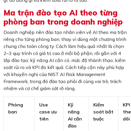
gì, đo bằng gì và kiểm soát rủi ro ra sao.
Ma trận đào tạo AI theo từng
phòng ban trong doanh nghiệp
Doanh nghiệp nên đào tạo nhân viên về AI theo ma trận
riêng cho từng phòng ban, thay vì dùng một chương trình
chung cho toàn công ty. Cách làm hiệu quả nhất là chọn
2–3 quy trình có giá trị cao ở mỗi bộ phận, rồi gắn với 4
lớp đào tạo: kỹ năng AI cần có, mức độ thành thạo, kiểm
soát rủi ro và KPI đo kết quả. Cách tiếp cận này phù hợp
với khuyến nghị của NIST AI Risk Management
Framework, trong đó đào tạo phải đi cùng vai trò, trách
nhiệm và cơ chế giám sát rõ ràng.
Phòng
Use
Kỹ
Kiểm
KPI
ban
case ưu
năng
soát bắt
th
tiên
AI cần
buộc
dõi
đào