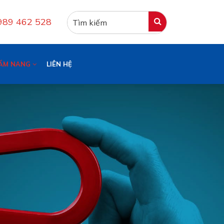
0989 462 528
ẨM NANG
LIÊN HỆ