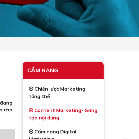
CẨM NANG
Chiến lược Marketing
tổng thể
n đang
́p cho
Content Marketing- Sáng
tạo nội dung
Cẩm nang Digital