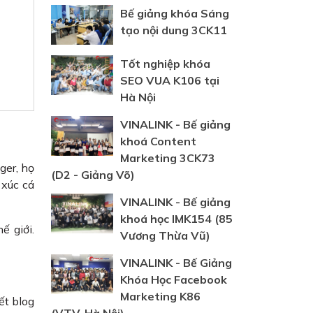
Bế giảng khóa Sáng
tạo nội dung 3CK11
Tốt nghiệp khóa
SEO VUA K106 tại
Hà Nội
VINALINK - Bế giảng
khoá Content
Marketing 3CK73
ger, họ
(D2 - Giảng Võ)
 xúc cá
VINALINK - Bế giảng
khoá học IMK154 (85
ế giới.
Vương Thừa Vũ)
VINALINK - Bế Giảng
Khóa Học Facebook
Marketing K86
ết blog