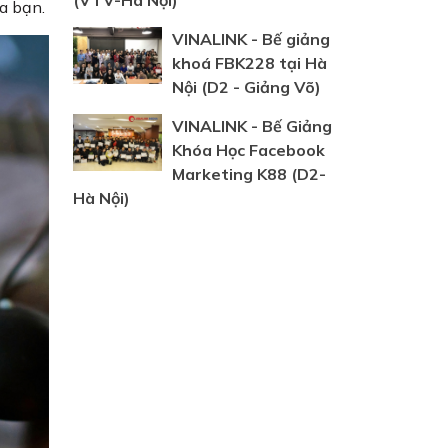
(VTV-Hà Nội)
ủa bạn.
VINALINK - Bế giảng
khoá FBK228 tại Hà
Nội (D2 - Giảng Võ)
VINALINK - Bế Giảng
Khóa Học Facebook
Marketing K88 (D2-
Hà Nội)