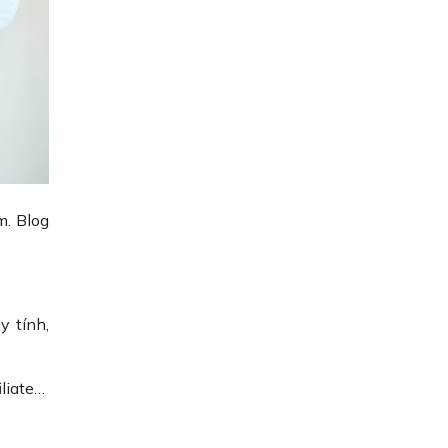
m. Blog
y tính,
iliate…