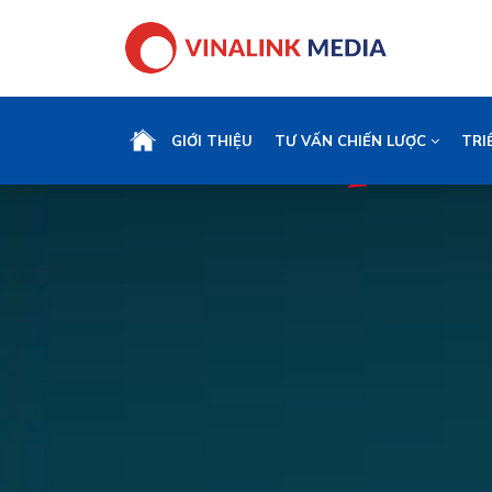
GIỚI THIỆU
TƯ VẤN CHIẾN LƯỢC
TRI