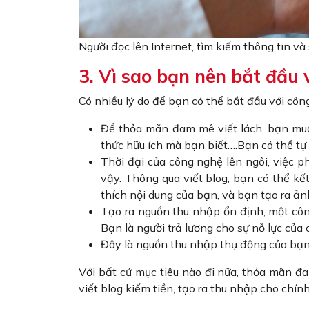
Người đọc lên Internet, tìm kiếm thông tin và
3. Vì sao bạn nên bắt đầu 
Có nhiều lý do để bạn có thể bắt đầu với công
Để thỏa mãn đam mê viết lách, bạn muốn
thức hữu ích mà bạn biết….Bạn có thể tự 
Thời đại của công nghệ lên ngôi, việc p
vậy. Thông qua viết blog, bạn có thể kế
thích nội dung của bạn, và bạn tạo ra ả
Tạo ra nguồn thu nhập ổn định, một công
Bạn là người trả lương cho sự nỗ lực của
Đây là nguồn thu nhập thụ động của bạn,
Với bất cứ mục tiêu nào đi nữa, thỏa mãn đa
viết blog kiếm tiền, tạo ra thu nhập cho chí