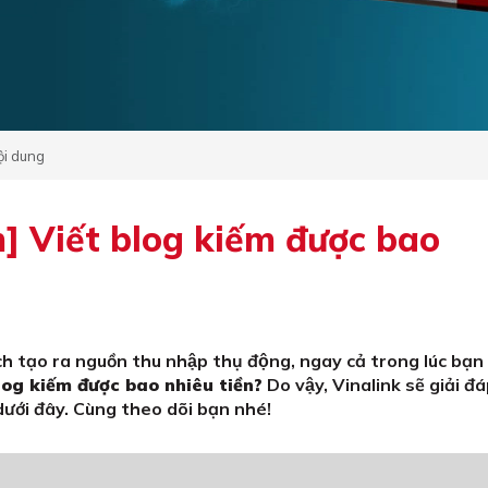
ội dung
] Viết blog kiếm được bao
ch tạo ra nguồn thu nhập thụ động, ngay cả trong lúc bạ
log kiếm được bao nhiêu tiền?
Do vậy, Vinalink sẽ giải đa
dưới đây. Cùng theo dõi bạn nhé!