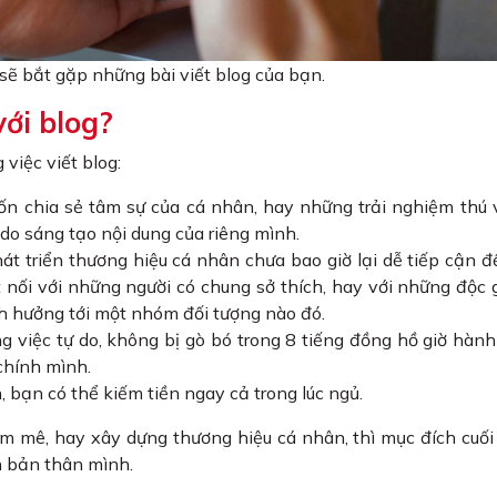
 sẽ bắt gặp những bài viết blog của bạn.
với blog?
 việc viết blog:
 chia sẻ tâm sự của cá nhân, hay những trải nghiệm thú v
do sáng tạo nội dung của riêng mình.
hát triển thương hiệu cá nhân chưa bao giờ lại dễ tiếp cận 
t nối với những người có chung sở thích, hay với những độc 
nh hưởng tới một nhóm đối tượng nào đó.
 việc tự do, không bị gò bó trong 8 tiếng đồng hồ giờ hành
 chính mình.
 bạn có thể kiếm tiền ngay cả trong lúc ngủ.
m mê, hay xây dựng thương hiệu cá nhân, thì mục đích cuối
nh bản thân mình.