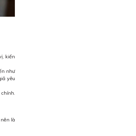
ị, kiến
đến như
giả yêu
 chính.
 nên là