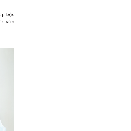
cấp bậc
iên văn