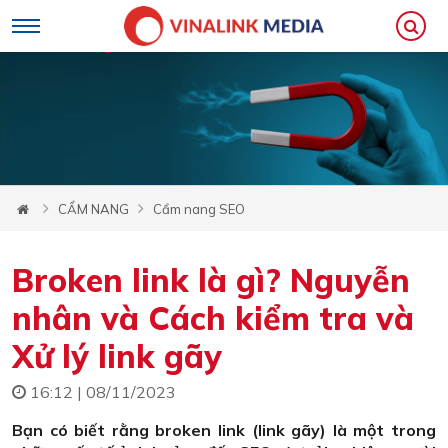
CẨM NANG
Cẩm nang SEO
Broken link là gì? Nguyễn
nhân và Cách kiểm tra và
Xử lý link gãy
16:12 | 08/11/2023
Bạn có biết rằng broken link (link gãy) là một trong