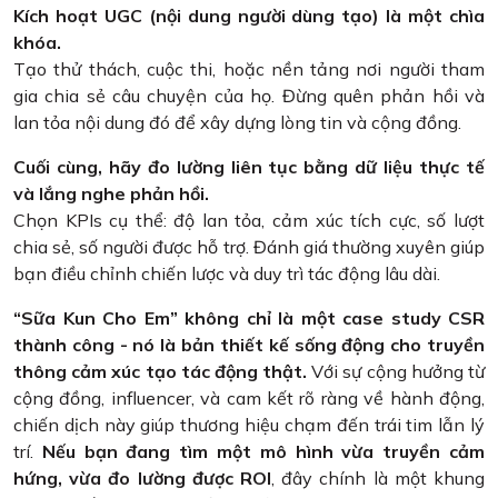
Kích hoạt UGC (nội dung người dùng tạo) là một chìa
khóa.
Tạo thử thách, cuộc thi, hoặc nền tảng nơi người tham
gia chia sẻ câu chuyện của họ. Đừng quên phản hồi và
lan tỏa nội dung đó để xây dựng lòng tin và cộng đồng.
Cuối cùng, hãy đo lường liên tục bằng dữ liệu thực tế
và lắng nghe phản hồi.
Chọn KPIs cụ thể: độ lan tỏa, cảm xúc tích cực, số lượt
chia sẻ, số người được hỗ trợ. Đánh giá thường xuyên giúp
bạn điều chỉnh chiến lược và duy trì tác động lâu dài.
“Sữa Kun Cho Em” không chỉ là một case study CSR
thành công - nó là bản thiết kế sống động cho truyền
thông cảm xúc tạo tác động thật.
Với sự cộng hưởng từ
cộng đồng, influencer, và cam kết rõ ràng về hành động,
chiến dịch này giúp thương hiệu chạm đến trái tim lẫn lý
trí.
Nếu bạn đang tìm một mô hình vừa truyền cảm
hứng, vừa đo lường được ROI
, đây chính là một khung