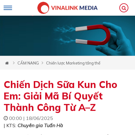
CẨM NANG
Chiến lược Marketing tổng thể
Chiến Dịch Sữa Kun Cho
Em: Giải Mã Bí Quyết
Thành Công Từ A–Z
00:00 | 18/06/2025
| KTS:
Chuyên gia Tuấn Hà