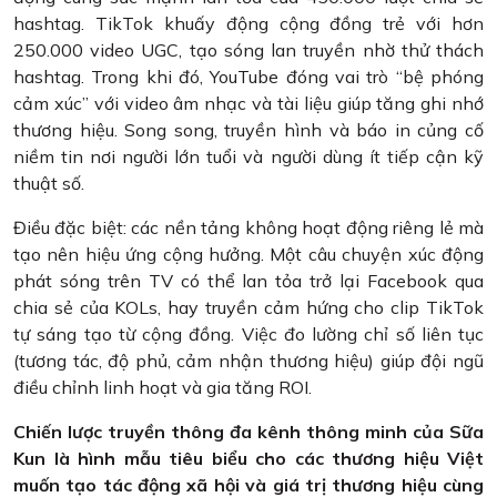
hashtag. TikTok khuấy động cộng đồng trẻ với hơn
250.000 video UGC, tạo sóng lan truyền nhờ thử thách
hashtag. Trong khi đó, YouTube đóng vai trò “bệ phóng
cảm xúc” với video âm nhạc và tài liệu giúp tăng ghi nhớ
thương hiệu. Song song, truyền hình và báo in củng cố
niềm tin nơi người lớn tuổi và người dùng ít tiếp cận kỹ
thuật số.
Điều đặc biệt: các nền tảng không hoạt động riêng lẻ mà
tạo nên hiệu ứng cộng hưởng. Một câu chuyện xúc động
phát sóng trên TV có thể lan tỏa trở lại Facebook qua
chia sẻ của KOLs, hay truyền cảm hứng cho clip TikTok
tự sáng tạo từ cộng đồng. Việc đo lường chỉ số liên tục
(tương tác, độ phủ, cảm nhận thương hiệu) giúp đội ngũ
điều chỉnh linh hoạt và gia tăng ROI.
Chiến lược truyền thông đa kênh thông minh của Sữa
Kun là hình mẫu tiêu biểu cho các thương hiệu Việt
muốn tạo tác động xã hội và giá trị thương hiệu cùng