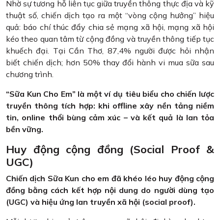
Nhờ sự tương hỗ liên tục giữa truyền thông thực địa và kỹ
thuật số, chiến dịch tạo ra một “vòng cộng hưởng” hiệu
quả: báo chí thúc đẩy chia sẻ mạng xã hội, mạng xã hội
kéo theo quan tâm từ cộng đồng và truyền thông tiếp tục
khuếch đại. Tại Cần Thơ, 87,4% người được hỏi nhận
biết chiến dịch; hơn 50% thay đổi hành vi mua sữa sau
chương trình.
“Sữa Kun Cho Em” là một ví dụ tiêu biểu cho chiến lược
truyền thông tích hợp: khi offline xây nền tảng niềm
tin, online thổi bùng cảm xúc – và kết quả là lan tỏa
bền vững.
Huy động cộng đồng (Social Proof &
UGC)
Chiến dịch Sữa Kun cho em đã khéo léo huy động cộng
đồng bằng cách kết hợp nội dung do người dùng tạo
(UGC) và hiệu ứng lan truyền xã hội (social proof).