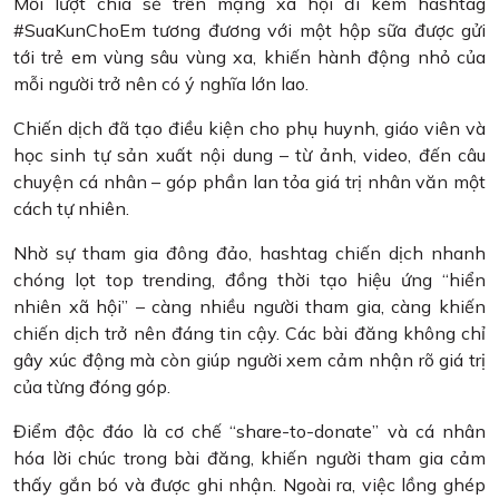
Mỗi lượt chia sẻ trên mạng xã hội đi kèm hashtag
#SuaKunChoEm tương đương với một hộp sữa được gửi
tới trẻ em vùng sâu vùng xa, khiến hành động nhỏ của
mỗi người trở nên có ý nghĩa lớn lao.
Chiến dịch đã tạo điều kiện cho phụ huynh, giáo viên và
học sinh tự sản xuất nội dung – từ ảnh, video, đến câu
chuyện cá nhân – góp phần lan tỏa giá trị nhân văn một
cách tự nhiên.
Nhờ sự tham gia đông đảo, hashtag chiến dịch nhanh
chóng lọt top trending, đồng thời tạo hiệu ứng “hiển
nhiên xã hội” – càng nhiều người tham gia, càng khiến
chiến dịch trở nên đáng tin cậy. Các bài đăng không chỉ
gây xúc động mà còn giúp người xem cảm nhận rõ giá trị
của từng đóng góp.
Điểm độc đáo là cơ chế “share-to-donate” và cá nhân
hóa lời chúc trong bài đăng, khiến người tham gia cảm
thấy gắn bó và được ghi nhận. Ngoài ra, việc lồng ghép