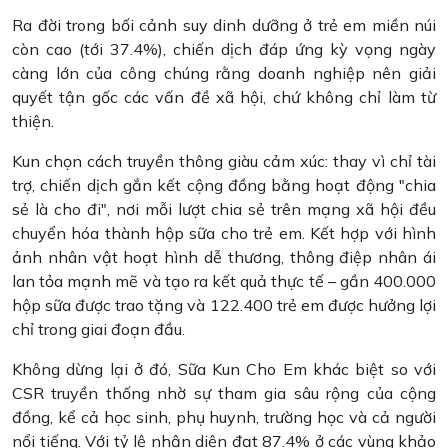
Ra đời trong bối cảnh suy dinh dưỡng ở trẻ em miền núi
còn cao (tới 37.4%), chiến dịch đáp ứng kỳ vọng ngày
càng lớn của công chúng rằng doanh nghiệp nên giải
quyết tận gốc các vấn đề xã hội, chứ không chỉ làm từ
thiện.
Kun chọn cách truyền thông giàu cảm xúc: thay vì chỉ tài
trợ, chiến dịch gắn kết cộng đồng bằng hoạt động "chia
sẻ là cho đi", nơi mỗi lượt chia sẻ trên mạng xã hội đều
chuyển hóa thành hộp sữa cho trẻ em. Kết hợp với hình
ảnh nhân vật hoạt hình dễ thương, thông điệp nhân ái
lan tỏa mạnh mẽ và tạo ra kết quả thực tế – gần 400.000
hộp sữa được trao tặng và 122.400 trẻ em được hưởng lợi
chỉ trong giai đoạn đầu.
Không dừng lại ở đó, Sữa Kun Cho Em khác biệt so với
CSR truyền thống nhờ sự tham gia sâu rộng của cộng
đồng, kể cả học sinh, phụ huynh, trường học và cả người
nổi tiếng. Với tỷ lệ nhận diện đạt 87.4% ở các vùng khảo