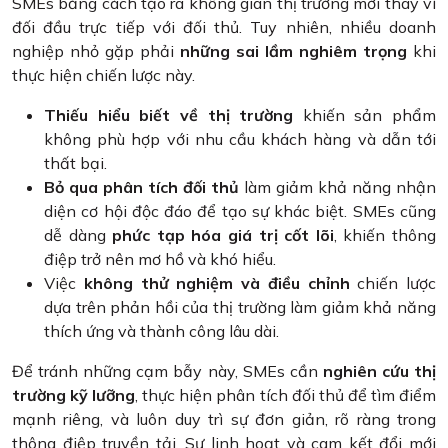
SMEs bằng cách tạo ra không gian thị trường mới thay vì
đối đầu trực tiếp với đối thủ. Tuy nhiên, nhiều doanh
nghiệp nhỏ gặp phải
những sai lầm nghiêm trọng
khi
thực hiện chiến lược này.
Thiếu hiểu biết về thị trường
khiến sản phẩm
không phù hợp với nhu cầu khách hàng và dẫn tới
thất bại​.
Bỏ qua phân tích đối thủ
làm giảm khả năng nhận
diện cơ hội độc đáo để tạo sự khác biệt​. SMEs cũng
dễ dàng
phức tạp hóa giá trị cốt lõi
, khiến thông
điệp trở nên mơ hồ và khó hiểu​.
Việc
không thử nghiệm và điều chỉnh
chiến lược
dựa trên phản hồi của thị trường làm giảm khả năng
thích ứng và thành công lâu dài​.
Để tránh những cạm bẫy này, SMEs cần
nghiên cứu thị
trường kỹ lưỡng
, thực hiện phân tích đối thủ để tìm điểm
mạnh riêng, và luôn duy trì sự đơn giản, rõ ràng trong
thông điệp truyền tải. Sự linh hoạt và cam kết đổi mới