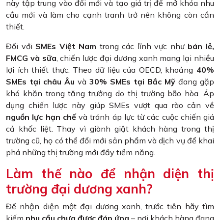
này tập trung vào đổi mới và tạo giá trị để mở khóa nhu
cầu mới và làm cho cạnh tranh trở nên không còn cần
thiết.
Đối với
SMEs Việt Nam
trong các lĩnh vực như
bán lẻ,
FMCG và sữa
, chiến lược đại dương xanh mang lại nhiều
lợi ích thiết thực. Theo dữ liệu của OECD, khoảng
40%
SMEs tại châu Âu
và
30% SMEs tại Bắc Mỹ
đang gặp
khó khăn trong tăng trưởng do thị trường bão hòa. Áp
dụng chiến lược này giúp SMEs vượt qua rào cản về
nguồn lực hạn chế
và tránh áp lực từ các cuộc chiến giá
cả khốc liệt. Thay vì giành giật khách hàng trong thị
trường cũ, họ có thể đổi mới sản phẩm và dịch vụ để khai
phá những thị trường mới đầy tiềm năng.
Làm thế nào để nhận diện thị
trường đại dương xanh?
Để nhận diện một đại dương xanh, trước tiên hãy tìm
kiếm
nhu cầu chưa được đáp ứng
– nơi khách hàng đang