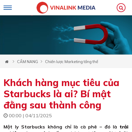
CẨM NANG
Chiến lược Marketing tổng thể
Khách hàng mục tiêu của
Starbucks là ai? Bí mật
đằng sau thành công
00:00 | 04/11/2025
Một ly Starbucks không chỉ là cà phê – đó là
trải