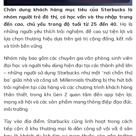
Chân dung khách hàng mục tiêu của Starbucks là
nhóm người trẻ đô thị, có học vấn và thu nhập trung
đến cao, chủ yếu trong độ tuổi từ 25 đến 40.
Họ là
những người yêu thích trải nghiệm, đề cao sự tiện lợi và
lựa chọn thương hiệu dựa trên giá trị cộng đồng, kết nối
và tính bền vững.
Nhóm này bao gồm các chuyên gia văn phòng, sinh viên
đại học và người tiêu dùng hiện đại tại các thành phố lớn
– những người sử dụng Starbucks như một “nơi chốn thứ
ba” giữa nhà và công sở. Millennials thường bị thu hút bởi
trải nghiệm tại cửa hàng và các chương trình khách hàng
thân thiết, trong khi Gen Z quan tâm đến app tiện lợi,
mạng xã hội và các sản phẩm mang thông điệp đạo đức,
môi trường.
Tùy vào địa điểm, Starbucks cũng linh hoạt trong cách
tiếp cận: ở khu thương mại là dân công sở vội vã; ở sân
bay là khách du lịch tìm sự quen thuộc; còn gần trường