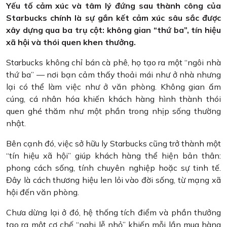
Yếu tố cảm xúc và tâm lý đứng sau thành công của
Starbucks chính là sự gắn kết cảm xúc sâu sắc được
xây dựng qua ba trụ cột: không gian “thứ ba”, tín hiệu
xã hội và thói quen khen thưởng.
Starbucks không chỉ bán cà phê, họ tạo ra một “ngôi nhà
thứ ba” — nơi bạn cảm thấy thoải mái như ở nhà nhưng
lại có thể làm việc như ở văn phòng. Không gian ấm
cúng, cá nhân hóa khiến khách hàng hình thành thói
quen ghé thăm như một phần trong nhịp sống thường
nhật.
Bên cạnh đó, việc sở hữu ly Starbucks cũng trở thành một
“tín hiệu xã hội” giúp khách hàng thể hiện bản thân:
phong cách sống, tính chuyên nghiệp hoặc sự tinh tế.
Đây là cách thương hiệu len lỏi vào đời sống, từ mạng xã
hội đến văn phòng.
Chưa dừng lại ở đó, hệ thống tích điểm và phần thưởng
tạo ra một cơ chế “nghi lễ nhỏ” khiến mỗi lần mua hàng