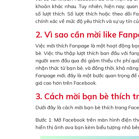
khoản khác nhau. Tuy nhiên, hiện nay, quan 
số lượt thích. Số lượt thích hoặc theo dõ
chính xác về mức độ yêu thích và sự uy tín củ
2. Vì sao cần mời like Fan
Việc mời thích Fanpage là một hoạt động bạn
bè. Việc thu thập lượt thích ban đầu với fan
người xem đầu qua đó giảm thiểu chi phí qu
nhận thức từ bạn bè, và đồng thời, khả năng c
Fanpage mới, đây là một bước quan trọng để 
giá cao hơn trên Facebook.
3. Cách mời bạn bè thích t
Dưới đây là cách mời bạn bè thích trang Fac
Bước 1: Mở Facebook trên màn hình điện th
hiển thị ảnh ava bạn kèm biểu tượng nhỏ bê