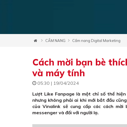
CẨM NANG
Cẩm nang Digital Marketing
Cách mời bạn bè thíc
và máy tính
05:30 | 19/04/2024
Lượt Like Fanpage là một chỉ số thể hiệ
nhưng không phải ai khi mới bắt đầu cũng
của Vinalink sẽ cung cấp các cách mời 
messenger và đối với người lạ.