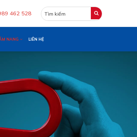
0989 462 528
ẨM NANG
LIÊN HỆ