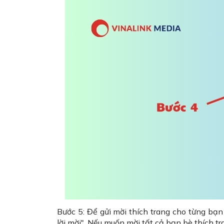
Bước 5: Để gửi mời thích trang cho từng bạn
lời mời". Nếu muốn mời tất cả bạn bè thích t