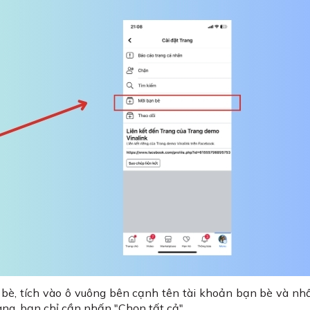
 bè, tích vào ô vuông bên cạnh tên tài khoản bạn bè và nh
rang, bạn chỉ cần nhấn "Chọn tất cả".