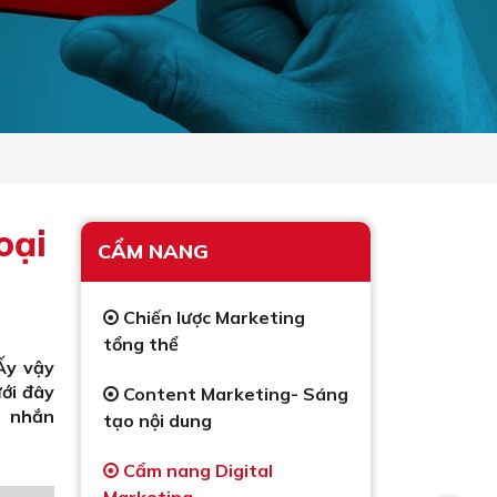
oại
CẨM NANG
Chiến lược Marketing
tổng thể
Ấy vậy
ưới đây
Content Marketing- Sáng
n nhắn
tạo nội dung
Cẩm nang Digital