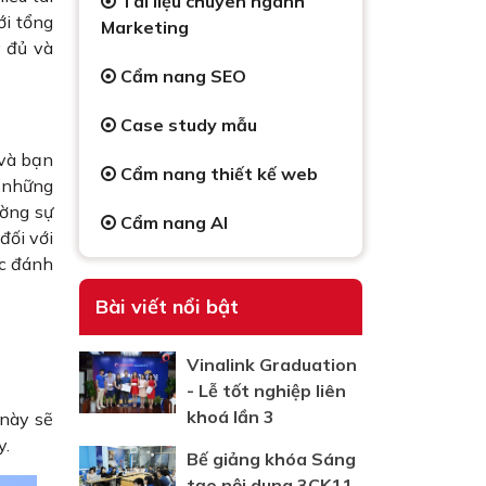
Tài liệu chuyên ngành
ới tổng
Marketing
y đủ và
Cẩm nang SEO
Case study mẫu
 và bạn
Cẩm nang thiết kế web
t những
ường sự
Cẩm nang AI
đối với
ợc đánh
Bài viết nổi bật
Vinalink Graduation
- Lễ tốt nghiệp liên
khoá lần 3
 này sẽ
y.
Bế giảng khóa Sáng
tạo nội dung 3CK11