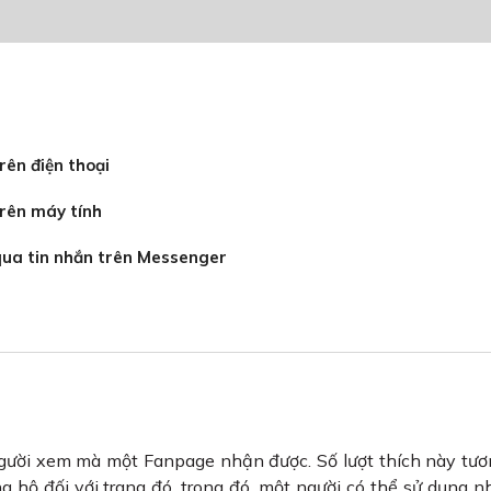
rên điện thoại
trên máy tính
qua tin nhắn trên Messenger
 người xem mà một Fanpage nhận được. Số lượt thích này tư
 hộ đối với trang đó, trong đó, một người có thể sử dụng nh