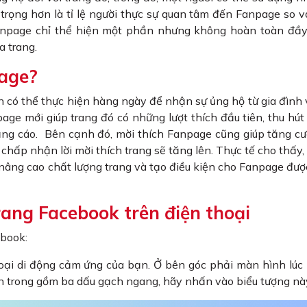
trọng hơn là tỉ lệ người thực sự quan tâm đến Fanpage so v
i Fanpage chỉ thể hiện một phần nhưng không hoàn toàn đầ
a trang.
page?
 có thể thực hiện hàng ngày để nhận sự ủng hộ từ gia đình
page mới giúp trang đó có những lượt thích đầu tiên, thu hú
ảng cáo. Bên cạnh đó, mời thích Fanpage cũng giúp tăng c
hấp nhận lời mời thích trang sẽ tăng lên. Thực tế cho thấy, 
nâng cao chất lượng trang và tạo điều kiện cho Fanpage đư
rang Facebook trên điện thoại
ebook:
oại di động cảm ứng của bạn. Ở bên góc phải màn hình lúc
n trong gồm ba dấu gạch ngang, hãy nhấn vào biểu tượng nà