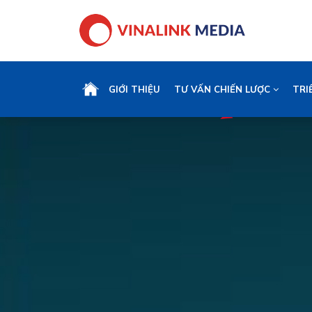
GIỚI THIỆU
TƯ VẤN CHIẾN LƯỢC
TRI