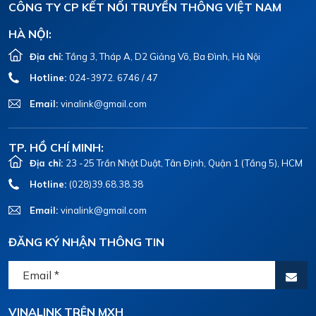
CÔNG TY CP KẾT NỐI TRUYỀN THÔNG VIỆT NAM
HÀ NỘI:
Địa chỉ:
Tầng 3, Tháp A, D2 Giảng Võ, Ba Đình, Hà Nội
Hotline:
024-3972. 6746 / 47
Email:
vinalink@gmail.com
TP. HỒ CHÍ MINH:
Địa chỉ:
23 -25 Trần Nhật Duật, Tân Định, Quận 1 (Tầng 5), HCM
Hotline:
(028)39.68.38.38
Email:
vinalink@gmail.com
ĐĂNG KÝ NHẬN THÔNG TIN
VINALINK TRÊN MXH