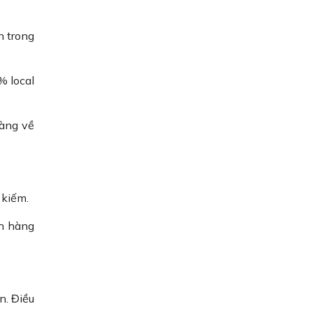
n trong
% local
hàng về
 kiếm.
ch hàng
n. Điều