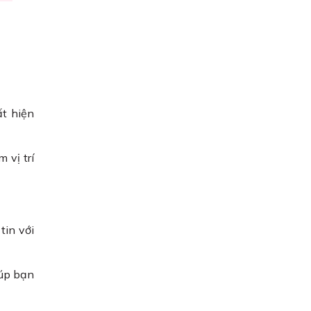
t hiện
 vị trí
tin với
iúp bạn