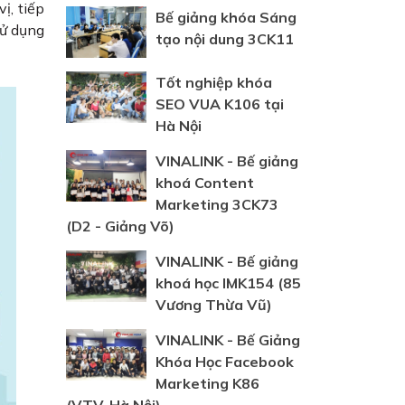
ị, tiếp
Bế giảng khóa Sáng
sử dụng
tạo nội dung 3CK11
Tốt nghiệp khóa
SEO VUA K106 tại
Hà Nội
VINALINK - Bế giảng
khoá Content
Marketing 3CK73
(D2 - Giảng Võ)
VINALINK - Bế giảng
khoá học IMK154 (85
Vương Thừa Vũ)
VINALINK - Bế Giảng
Khóa Học Facebook
Marketing K86