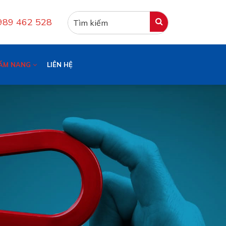
0989 462 528
ẨM NANG
LIÊN HỆ