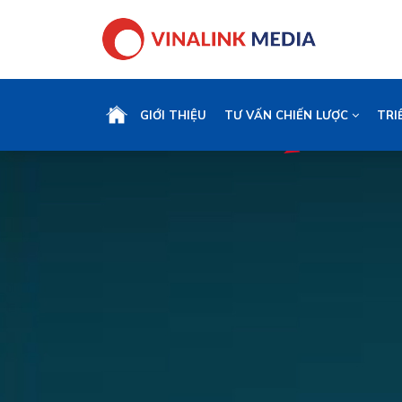
GIỚI THIỆU
TƯ VẤN CHIẾN LƯỢC
TRI