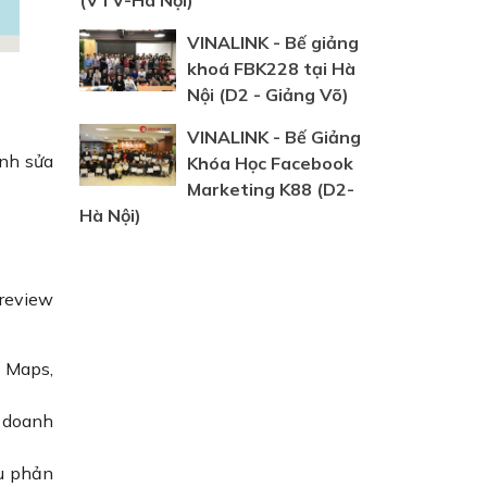
(VTV-Hà Nội)
VINALINK - Bế giảng
khoá FBK228 tại Hà
Nội (D2 - Giảng Võ)
VINALINK - Bế Giảng
ỉnh sửa
Khóa Học Facebook
Marketing K88 (D2-
Hà Nội)
 review
e Maps,
p doanh
ều phản