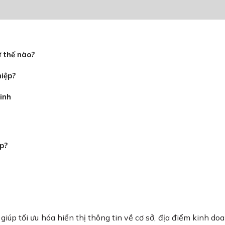
ư thế nào?
hiệp?
inh
ap?
iúp tối ưu hóa hiển thị thông tin về cơ sở, địa điểm kinh do