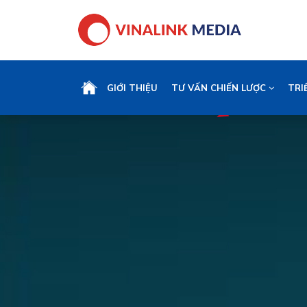
GIỚI THIỆU
TƯ VẤN CHIẾN LƯỢC
TRI