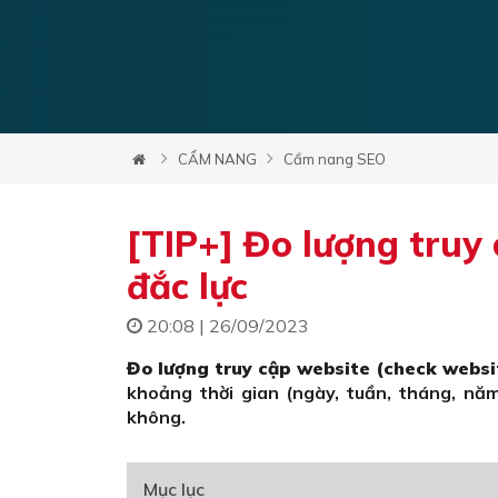
CẨM NANG
Cẩm nang SEO
[TIP+] Đo lượng truy
đắc lực
20:08 | 26/09/2023
Đo lượng truy cập website (check websit
khoảng thời gian (ngày, tuần, tháng, nă
không.
Mục lục