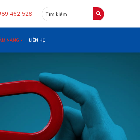
0989 462 528
ẨM NANG
LIÊN HỆ