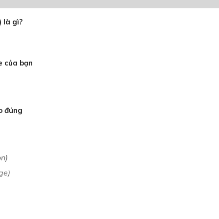
 là gì?
e của bạn
ho đúng
on)
ge)