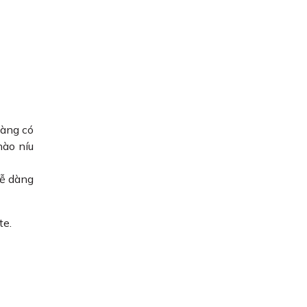
hàng có
nào níu
dễ dàng
te.