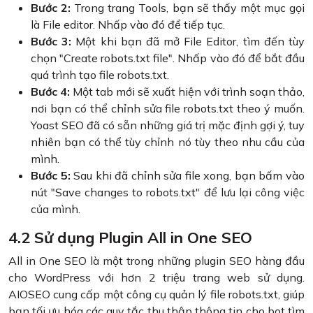
Bước 2:
Trong trang Tools, bạn sẽ thấy một mục gọi
là File editor. Nhấp vào đó để tiếp tục.
Bước 3:
Một khi bạn đã mở File Editor, tìm đến tùy
chọn "Create robots.txt file". Nhấp vào đó để bắt đầu
quá trình tạo file robots.txt.
Bước 4:
Một tab mới sẽ xuất hiện với trình soạn thảo,
nơi bạn có thể chỉnh sửa file robots.txt theo ý muốn.
Yoast SEO đã có sẵn những giá trị mặc định gợi ý, tuy
nhiên bạn có thể tùy chỉnh nó tùy theo nhu cầu của
mình.
Bước 5:
Sau khi đã chỉnh sửa file xong, bạn bấm vào
nút "Save changes to robots.txt" để lưu lại công việc
của mình.
4.2 Sử dụng Plugin All in One SEO
All in One SEO là một trong những plugin SEO hàng đầu
cho WordPress với hơn 2 triệu trang web sử dụng.
AIOSEO cung cấp một công cụ quản lý file robots.txt, giúp
bạn tối ưu hóa các quy tắc thu thập thông tin cho bot tìm