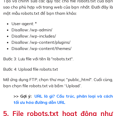
Tạo và chỉnh sửa các quy tắc cho file robots.txt của bạn
sao cho phù hợp với trang web của bạn nhất. Đưới đây là
một mẫu robots.txt để bạn tham khảo:
User-agent: *
Disallow: /wp-admin/
Disallow: /wp-includes/
Disallow: /wp-content/plugins/
Disallow: /wp-content/themes/
Bước 3: Lưu file với tên là "robots.txt".
Bước 4: Upload file robots.txt
Mở ứng dụng FTP, chọn thư mục "public_html". Cuối cùng,
bạn chọn file robots.txt và bấm “Upload”.
>> Gợi ý:
URL là gì? Cấu trúc, phân loại và cách
tối ưu hóa đường dẫn URL
5. File robots.txt hoạt động như