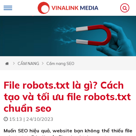
CẨM NANG
Cẩm nang SEO
File robots.txt là gì? Cách
tạo và tối ưu file robots.txt
chuẩn seo
15:13 | 24/10/2023
Muốn SEO hiệu quả, website bạn không thể thiếu file