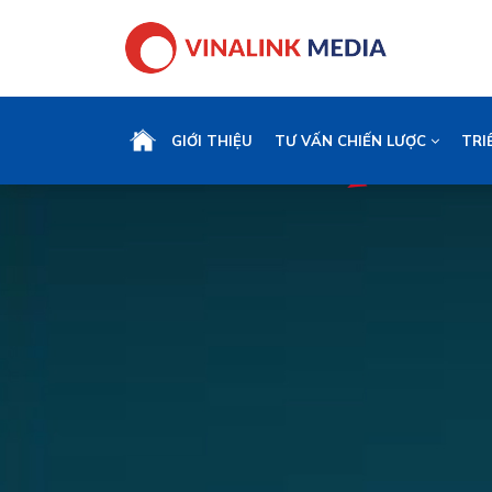
GIỚI THIỆU
TƯ VẤN CHIẾN LƯỢC
TRI