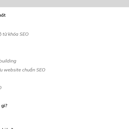
hất
ộ từ khóa SEO
 building
 ưu website chuẩn SEO
O
 gì?