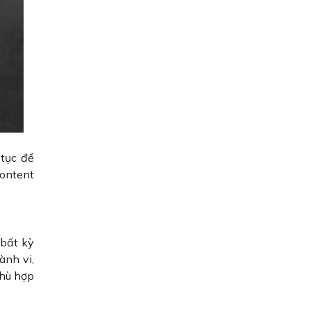
 tục để
Content
bất kỳ
ành vi,
phù hợp