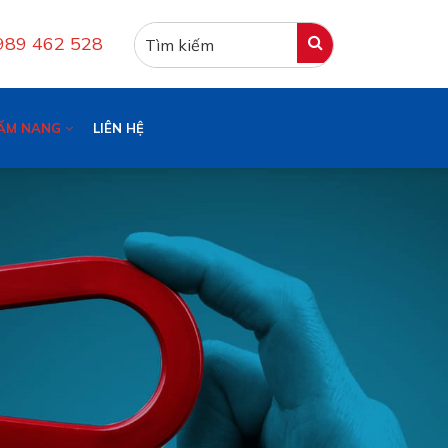
0989 462 528
ẨM NANG
LIÊN HỆ