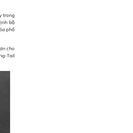
y trong
định bộ
óa phổ
 hơn cho
ng-Tail