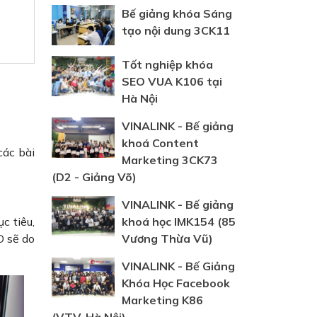
Bế giảng khóa Sáng
tạo nội dung 3CK11
Tốt nghiệp khóa
SEO VUA K106 tại
Hà Nội
VINALINK - Bế giảng
khoá Content
ác bài
Marketing 3CK73
(D2 - Giảng Võ)
VINALINK - Bế giảng
khoá học IMK154 (85
c tiêu,
Vương Thừa Vũ)
O sẽ do
VINALINK - Bế Giảng
Khóa Học Facebook
Marketing K86