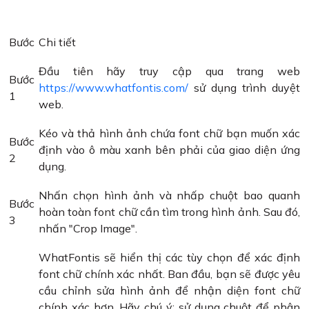
Bước
Chi tiết
Đầu tiên hãy truy cập qua trang web
Bước
https://www.whatfontis.com/
sử dụng trình duyệt
1
web.
Kéo và thả hình ảnh chứa font chữ bạn muốn xác
Bước
định vào ô màu xanh bên phải của giao diện ứng
2
dụng.
Nhấn chọn hình ảnh và nhấp chuột bao quanh
Bước
hoàn toàn font chữ cần tìm trong hình ảnh. Sau đó,
3
nhấn "Crop Image".
WhatFontis sẽ hiển thị các tùy chọn để xác định
font chữ chính xác nhất. Ban đầu, bạn sẽ được yêu
cầu chỉnh sửa hình ảnh để nhận diện font chữ
chính xác hơn. Hãy chú ý: sử dụng chuột để phân