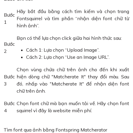
Hãy bắt đầu bằng cách tìm kiếm và chọn trang
Bước
Fontsquirrel và tìm phần “nhận diện font chữ từ
1
hình ảnh”.
Bạn có thể lựa chọn click giữa hai hình thức sau:
Bước
Cách 1: Lựa chọn “Upload Image”.
2
Cách 2: Lựa chọn “Use an Image URL”.
Chọn vùng chứa chữ trên ảnh cho đến khi xuất
Bước
hiện dòng chữ "Matcherate It" thay đổi màu. Sau
3
đó, nhấp vào "Matcherate It" để nhận diện font
chữ trên ảnh.
Bước
Chọn font chữ mà bạn muốn tải về. Hãy chọn font
4
squirrel vì đây là website miễn phí.
Tìm font qua ảnh bằng Fontspring Matcherator