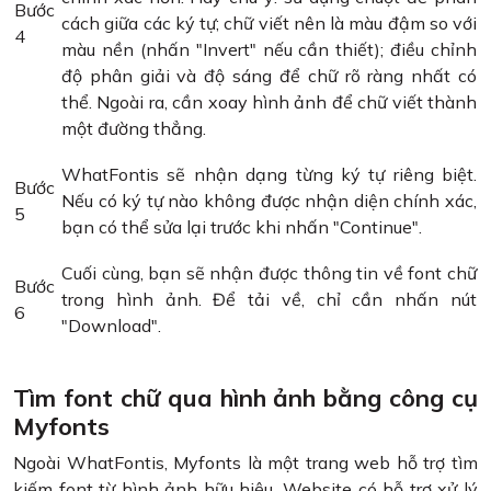
Bước
cách giữa các ký tự; chữ viết nên là màu đậm so với
4
màu nền (nhấn "Invert" nếu cần thiết); điều chỉnh
độ phân giải và độ sáng để chữ rõ ràng nhất có
thể. Ngoài ra, cần xoay hình ảnh để chữ viết thành
một đường thẳng.
WhatFontis sẽ nhận dạng từng ký tự riêng biệt.
Bước
Nếu có ký tự nào không được nhận diện chính xác,
5
bạn có thể sửa lại trước khi nhấn "Continue".
Cuối cùng, bạn sẽ nhận được thông tin về font chữ
Bước
trong hình ảnh. Để tải về, chỉ cần nhấn nút
6
"Download".
Tìm font chữ qua hình ảnh bằng công cụ
Myfonts
Ngoài WhatFontis, Myfonts là một trang web hỗ trợ tìm
kiếm font từ hình ảnh hữu hiệu. Website có hỗ trợ xử lý