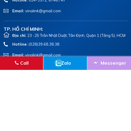
Email:
vinalink@gmail.com
TP. HỒ CHÍ MINH:
Địa chỉ:
23 -25 Trần Nhật Duật, Tân Định, Quận 1 (Tầng 5), HCM
Hotline:
(028)39.68.38.38
Email:
vinalink@gmail.com
Call
Zalo
Messenger
ĐĂNG KÝ NHẬN THÔNG TIN
VINALINK TRÊN MXH