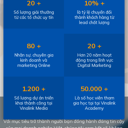
20 +
10% +
Số lượng giải thưởng
là tỷ lệ chuyển đổi
từ các tổ chức uy tín
thành khách hàng từ
lead chất lượng
80 +
20 +
Nhân sự, chuyên gia
Hơn 20 năm hoạt
kinh doanh và
động trong lĩnh vực
marketing Online
Digital Marketing
1.200 +
50.000 +
Số lượng dự án triển
Là số học viên tham
khai thành công tại
gia học tại tại Vinalink
Vinalink Media
Academy
KHÁCH HÀNG
Với mục tiêu trở thành người bạn đồng hành đáng tin cậy