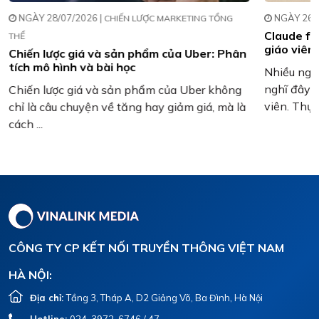
NGÀY 28/07/2026 |
NGÀY 26/0
CHIẾN LƯỢC MARKETING TỔNG
Claude fo
THỂ
giáo viên
Chiến lược giá và sản phẩm của Uber: Phân
tích mô hình và bài học
Nhiều ngườ
nghĩ đây l
Chiến lược giá và sản phẩm của Uber không
viên. Thực t
chỉ là câu chuyện về tăng hay giảm giá, mà là
cách ...
CÔNG TY CP KẾT NỐI TRUYỀN THÔNG VIỆT NAM
HÀ NỘI:
Địa chỉ:
Tầng 3, Tháp A, D2 Giảng Võ, Ba Đình, Hà Nội
Hotline:
024-3972. 6746 / 47