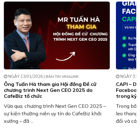
NGÀY 13/01/2026 |
NGÀY 31/0
BẢN TIN VINALINK
Ông Tuấn Hà tham gia Hội đồng Đề cử
CAPI – Da
chương trình Next Gen CEO 2025 do
Facebook 
CafeBiz tổ chức
trong kỷ 
Vừa qua, chương trình Next Gen CEO 2025 –
Trong bối
sự kiện thường niên uy tín do CafeBiz khởi
leo thang,
xướng – đã ...
đổi và các .