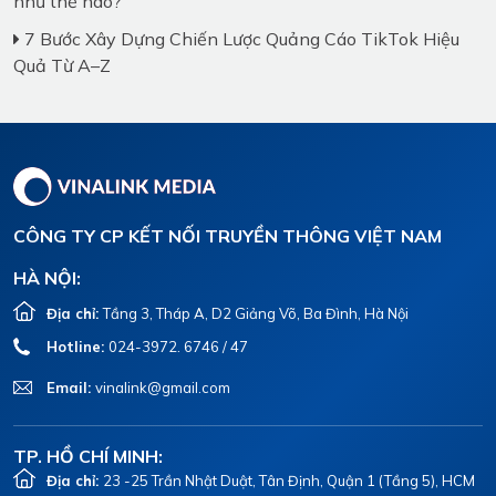
như thế nào?
7 Bước Xây Dựng Chiến Lược Quảng Cáo TikTok Hiệu
Quả Từ A–Z
CÔNG TY CP KẾT NỐI TRUYỀN THÔNG VIỆT NAM
HÀ NỘI:
Địa chỉ:
Tầng 3, Tháp A, D2 Giảng Võ, Ba Đình, Hà Nội
Hotline:
024-3972. 6746 / 47
Email:
vinalink@gmail.com
TP. HỒ CHÍ MINH:
Địa chỉ:
23 -25 Trần Nhật Duật, Tân Định, Quận 1 (Tầng 5), HCM