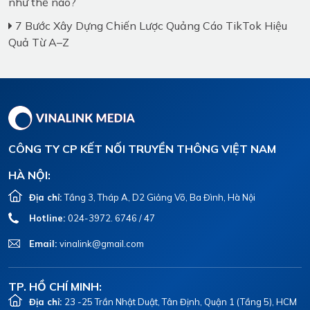
như thế nào?
7 Bước Xây Dựng Chiến Lược Quảng Cáo TikTok Hiệu
Quả Từ A–Z
CÔNG TY CP KẾT NỐI TRUYỀN THÔNG VIỆT NAM
HÀ NỘI:
Địa chỉ:
Tầng 3, Tháp A, D2 Giảng Võ, Ba Đình, Hà Nội
Hotline:
024-3972. 6746 / 47
Email:
vinalink@gmail.com
TP. HỒ CHÍ MINH:
Địa chỉ:
23 -25 Trần Nhật Duật, Tân Định, Quận 1 (Tầng 5), HCM