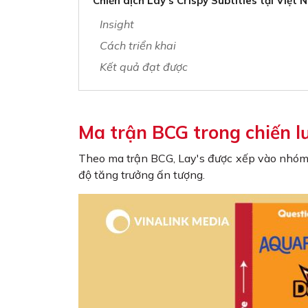
Chiến dịch Lay’s Crispy Subtitles tại Việt
Insight
Cách triển khai
Kết quả đạt được
Ma trận BCG trong chiến l
Theo ma trận BCG, Lay's được xếp vào nhóm "
độ tăng trưởng ấn tượng.