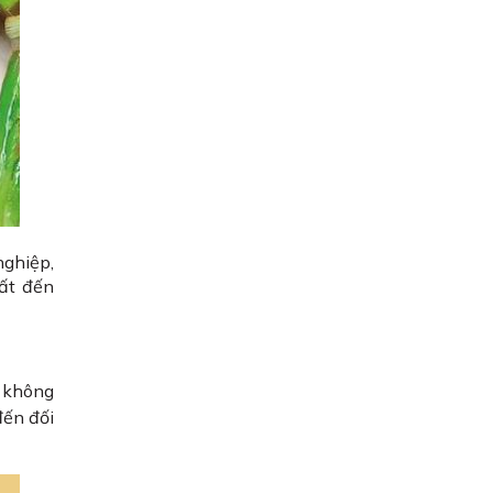
nghiệp,
uất đến
 không
đến đối