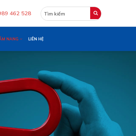
0989 462 528
ẨM NANG
LIÊN HỆ