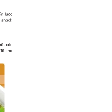
ến lược
g snack
mắt các
 đã cho