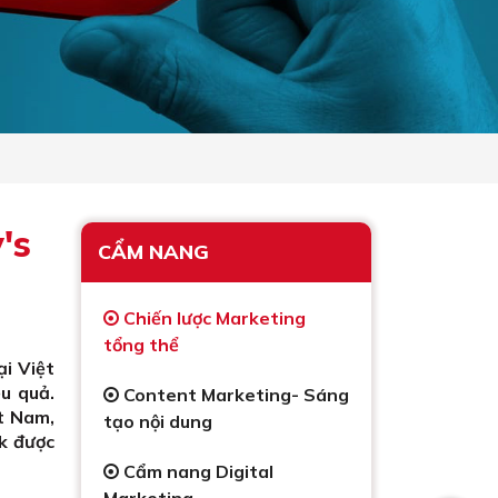
's
CẨM NANG
Chiến lược Marketing
tổng thể
ại Việt
u quả.
Content Marketing- Sáng
t Nam,
tạo nội dung
ck được
Cẩm nang Digital