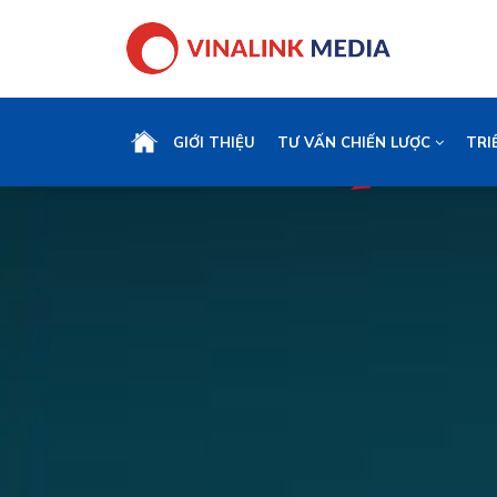
GIỚI THIỆU
TƯ VẤN CHIẾN LƯỢC
TRI