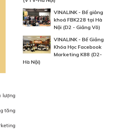
(VTV-Hà Nội)
VINALINK - Bế giảng
khoá FBK228 tại Hà
Nội (D2 - Giảng Võ)
VINALINK - Bế Giảng
Khóa Học Facebook
Marketing K88 (D2-
Hà Nội)
à lượng
ng tăng
rketing