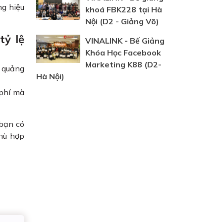
ng hiệu
khoá FBK228 tại Hà
Nội (D2 - Giảng Võ)
tỷ lệ
VINALINK - Bế Giảng
Khóa Học Facebook
Marketing K88 (D2-
n quảng
Hà Nội)
 phí mà
 bạn có
phù hợp