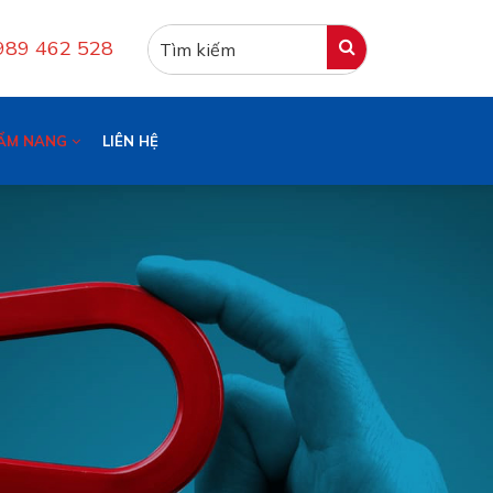
0989 462 528
ẨM NANG
LIÊN HỆ