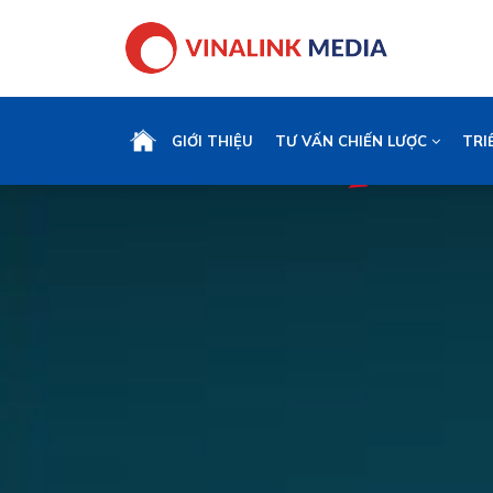
GIỚI THIỆU
TƯ VẤN CHIẾN LƯỢC
TRI