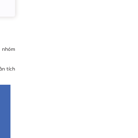
về nhóm
ân tích