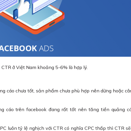
o: CTR ở Việt Nam khoảng 5-6% là hợp lý.
uảng cáo chưa tốt, sản phẩm chưa phù hợp nên dừng hoặc c
g cáo trên facebook đang rất tốt nên tăng tiền quảng cá
 CPC luôn tỷ lệ nghịch với CTR có nghĩa CPC thấp thì CTR sẽ