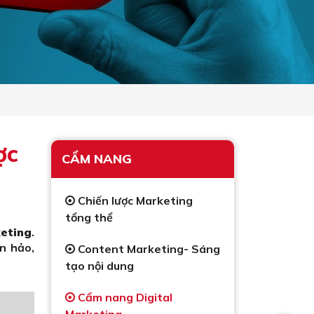
ợc
CẨM NANG
Chiến lược Marketing
tổng thể
eting
.
n hảo,
Content Marketing- Sáng
tạo nội dung
Cẩm nang Digital