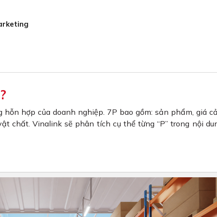
arketing
ì?
ng hỗn hợp của doanh nghiệp. 7P bao gồm: sản phẩm, giá c
 vật chất. Vinalink sẽ phân tích cụ thể từng “P” trong nội du