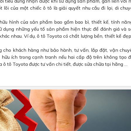
ời tiêu dùng nhận được khi sử dụng sản phẩm, gắn liền với 
 lõi của một chiếc ô tô là giải quyết nhu cầu đi lại, di chu
hữu hình của sản phẩm bao gồm bao bì, thiết kế, tính năn
 sử dụng những yếu tố sản phẩm hiện thực để đánh giá và 
ác nhau. Ví dụ, ô tô Toyota có chất lượng bền, thiết kế đẹp
ăng cho khách hàng như bảo hành, tư vấn, lắp đặt, vận chuy
 hữu ích trong cạnh tranh nếu hai cấp độ trên không tạo 
mua ô tô Toyota được tư vấn chi tiết, được sửa chữa tại hãng …