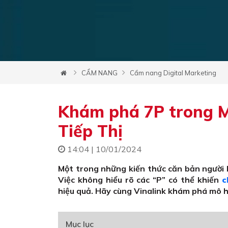
CẨM NANG
Cẩm nang Digital Marketing
Khám phá 7P trong M
Tiếp Thị
14:04 | 10/01/2024
Một trong những kiến thức căn bản người
Việc không hiểu rõ các “P” có thể khiến
c
hiệu quả. Hãy cùng Vinalink khám phá mô hì
Mục lục