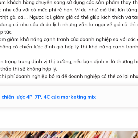
làm khách hàng chuyển sang sử dụng các sản phẩm thay th
hu cầu với có mức phí rẻ hơn. Ví dụ như, giá thịt lợn tăng
ịt gà, cá … Ngược lại, giảm giá có thể giúp kích thích và t
đang có nhu cầu đi du lịch nhưng vẫn lo ngại về giá cả thì
p tức.
làm giảm khả năng cạnh tranh của doanh nghiệp so với các 
ông có chiến lược định giá hợp lý thì khả năng cạnh tranh
n trọng trong định vị thị trường, nếu bạn định vị là thương h
 thấp thì sẽ không hợp lý.
hi phí doanh nghiệp bỏ ra để doanh nghiệp có thể có lợi nh
u chiến lược 4P, 7P, 4C của marketing mix