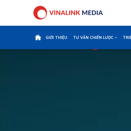
GIỚI THIỆU
TƯ VẤN CHIẾN LƯỢC
TRI