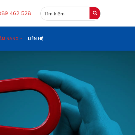
0989 462 528
ẨM NANG
LIÊN HỆ