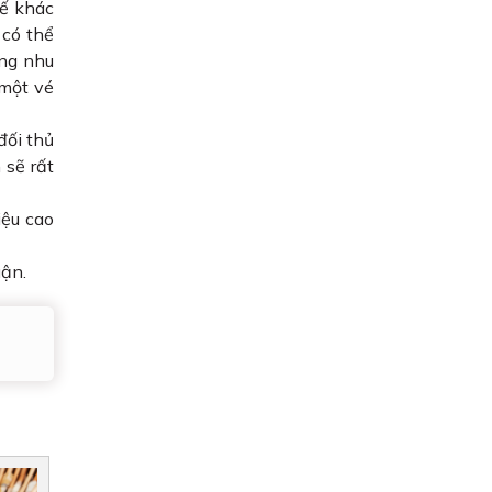
ế khác
 có thể
ăng nhu
 một vé
đối thủ
 sẽ rất
iệu cao
uận.