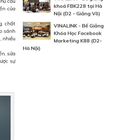
nhu cầu
khoá FBK228 tại Hà
yển của
Nội (D2 - Giảng Võ)
g, chất
VINALINK - Bế Giảng
so sánh
Khóa Học Facebook
, nhiều
Marketing K88 (D2-
Hà Nội)
ển, sửa
được sự