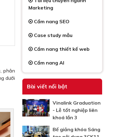
Tài liệu chuyên ngành
Marketing
Cẩm nang SEO
Case study mẫu
Cẩm nang thiết kế web
Cẩm nang AI
ả, phân
ng dưới
Bài viết nổi bật
Vinalink Graduation
- Lễ tốt nghiệp liên
khoá lần 3
Bế giảng khóa Sáng
tạo nội dung 3CK11